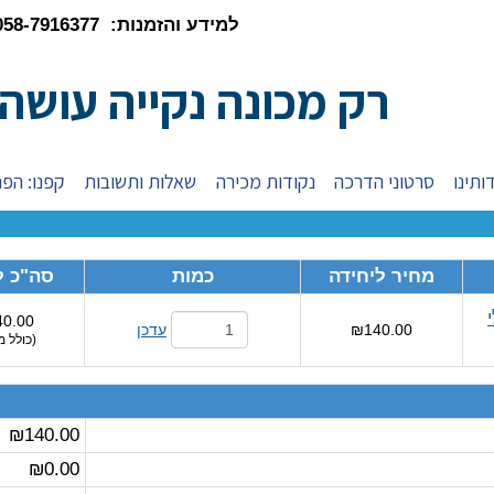
למידע והזמנות: 058-7916377
רק מכונה נקייה עושה
ותינו
סרטוני הדרכה
נקודות מכירה
שאלות ותשובות
קפנו: הפת
מחיר ליחידה
כמות
סה"כ ל
0.00
₪140.00
עדכן
(
כולל מ
₪140.00
₪0.00