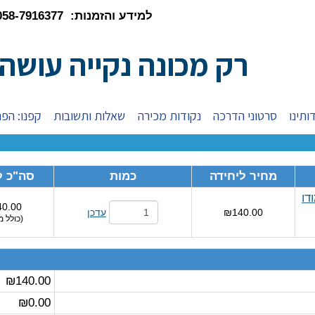
למידע והזמנות: 058-7916377
רק מכונה נקייה עושה
ותינו
סרטוני הדרכה
נקודות מכירה
שאלות ותשובות
קפנו: הפת
מחיר ליחידה
כמות
סה"כ ל
דו
0.00
₪140.00
עדכן
(
כולל מ
₪140.00
₪0.00