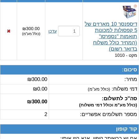
דיספנסר 10 מארזים של
₪300.00
5 קפסולות למכונות
עדכן
(
כולל מע"מ
)
תואמות "נספרסו"
(המחיר כולל משלוח
בדואר רשום)
מקט
- 1010
סיכום:
מחיר:
₪300.00
דמי משלוח:
₪0.00
(כולל מע"מ)
סה"כ לתשלום:
₪300.00
(כולל מע"מ וכולל דמי משלוח)
מספר תשלומים אפשריים:
2
קוד קופון
אם יש ברשותך קופון, אנא הזן אותו: