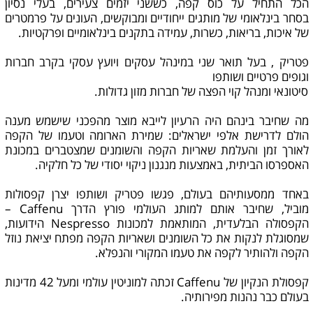
הכל התחיל על כוס קפה, כששני יזמים צעירים, בעלי נסיון
בסחר בינלאומי של מותגים ייחודיים ומבוקשים, העונים על פרמטרים
של איכות, בריאות, כשרות, עמידה בתקנים בינלאומיים ופרקטיות.
פטריק , בעל תואר שני במינהל עסקים ויועץ עסקי בקרב חברות
וגופים פרטיים ושותפו
סיטונאי ומנהל קוי הפצה של חברות מזון גדולות.
מה שחיבר בינהם היה הרעיון לייבא מוצר מהפכני שישמש מענה
הולם לדרישת אלפי ישראלים: שמירת הארומה וטעמו של הקפה
לאורך זמן והעלמת שאריות הקפה והשומנים שמצטברים במכונת
האספרסו הביתית, באמצעות מנגנון ניקוי יסודי של כל חלקיה.
באחד ממסעותיהם בעולם, פגשו פטריק ושותפו יצרן קפסולות
מוביל, שחיבר אותם למותג העולמי פורץ הדרך Caffenu –
הקפסולה הבלעדית, המותאמת למכונות Nespresso הידועות,
שמסוגלת לנקות את כל השומנים ושאריות הקפה מפתח יציאת נוזל
הקפה ולהותיר לקפה את טעמו המקורי והנפלא.
קפסולת הנקיון של Caffenu זכתה למוניטין עולמי ומעל 42 מדינות
בעולם כבר נהנות מפירותיה.