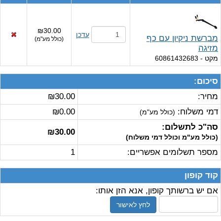
₪30.00
עדכן
מברשת ניקיון עם כף
(
כולל מע"מ
)
מזיגה
מקט
- 60861432683
סיכום:
מחיר:
₪30.00
דמי משלוח:
₪0.00
(כולל מע"מ)
סה"כ לתשלום:
₪30.00
(כולל מע"מ וכולל דמי משלוח)
מספר תשלומים אפשריים:
1
קוד קופון
אם יש ברשותך קופון, אנא הזן אותו:
לחץ לאישור