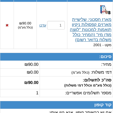
מארז חסכוני: שלישיית
₪90.00
מארזים קפסולות ניקיון
עדכן
(
כולל מע"מ
)
תואמות למכונות "לווצה
מודו מיו" (המחיר כולל
משלוח בדואר רשום)
מקט
- 2001
סיכום:
מחיר:
₪90.00
דמי משלוח:
₪0.00
(כולל מע"מ)
סה"כ לתשלום:
₪90.00
(כולל מע"מ וכולל דמי משלוח)
מספר תשלומים אפשריים:
1
קוד קופון
אם יש ברשותך קופון, אנא הזן אותו: